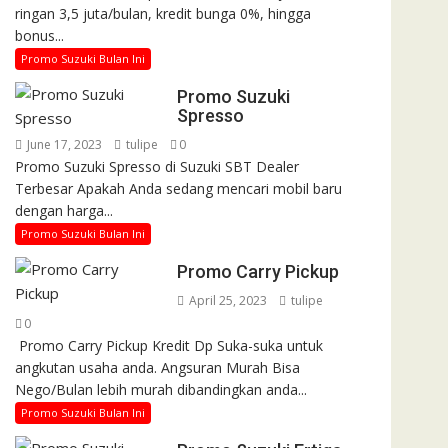
ringan 3,5 juta/bulan, kredit bunga 0%, hingga
bonus...
Promo Suzuki Bulan Ini
Promo Suzuki
Spresso
June 17, 2023
tulipe
0
Promo Suzuki Spresso di Suzuki SBT Dealer
Terbesar Apakah Anda sedang mencari mobil baru
dengan harga...
Promo Suzuki Bulan Ini
Promo Carry Pickup
April 25, 2023
tulipe
0
Promo Carry Pickup Kredit Dp Suka-suka untuk
angkutan usaha anda. Angsuran Murah Bisa
Nego/Bulan lebih murah dibandingkan anda...
Promo Suzuki Bulan Ini