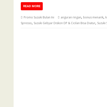
READ MORE
,
,
Promo Suzuki Bulan Ini
anguran ringan
bonus menarik
,
,
Spresso
Suzuki Gebyar Diskon DP & Cicilan Bisa Diatur
Suzuki