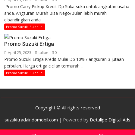
Promo Carry Pickup Kredit Dp Suka-suka untuk angkutan usaha
anda. Angsuran Murah Bisa Nego/Bulan lebih murah
dibandingkan anda...
Promo Suzuki Bulan Ini
Promo Suzuki Ertiga
April 25, 2023
tulipe
0
Promo Suzuki Ertiga Kredit Mulai Dp 10% / angsuran 3 jutaan
perbulan. Harga ertiga cicilan termurah ...
Promo Suzuki Bulan Ini
Copyright © All rights reserved
suzukitradaindomobil.com
|
Powered by
Detulipe Digital Ads