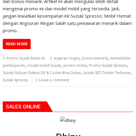
dan bonus menarik. Artikel ini akan mengulas lebih detail
mengenai promo ini dan model mobil yang tersedia. Jadi,
jangan lewatkan kesempatan ini! Suzuki Spresso: Mobil Hemat
dengan Angsuran Ringan Salah satu penawaran menarik dalam
promo…
READ MORE
,
,
Promo Suzuki Bulan Ini
anguran ringan
bonus menarik
kemudahan
,
,
,
,
pembayaran
model mobil Suzuki
promo mobil
Promo Suzuki Spresso
,
,
Suzuki Gebyar Diskon DP & Cicilan Bisa Diatur
Suzuki SBT Dealer Terbesar
Suzuki Spresso
Leave a comment
SALES ONLINE