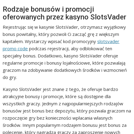
Rodzaje bonusów i promocji
oferowanych przez kasyno SlotsVader
Rejestrując się w kasynie SlotsVader, otrzymasz wyjątkowy
bonus powitalny, który pozwoli Ci zacząć grę z większym
kapitałem. Wystarczy wpisać kod promocyjny
slotsvader
promo code
podczas rejestracji, aby odblokować ten
specjalny bonus. Dodatkowo, kasyno SlotsVader oferuje
regularne promocje i bonusy lojalnościowe, które pozwalają
graczom na zdobywanie dodatkowych środków i wzmocnień
do gry.
Kasyno SlotsVader jest znane z tego, że oferuje bardzo
atrakcyjne bonusy i promocje, które są dostępne dla
wszystkich graczy. Jednym z najpopularniejszych rodzajów
bonusów jest bonus bez depozytu, który pozwala graczom na
rozpoczęcie gry bez konieczności wpłacania własnych
środków. Innym popularnym rodzajem bonusu jest bonus za
polecenie, który nagradza graczy za zaproszenie nowych