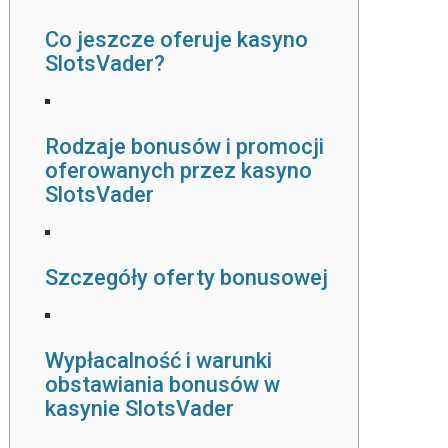
Co jeszcze oferuje kasyno
SlotsVader?
Rodzaje bonusów i promocji
oferowanych przez kasyno
SlotsVader
Szczegóły oferty bonusowej
Wypłacalność i warunki
obstawiania bonusów w
kasynie SlotsVader