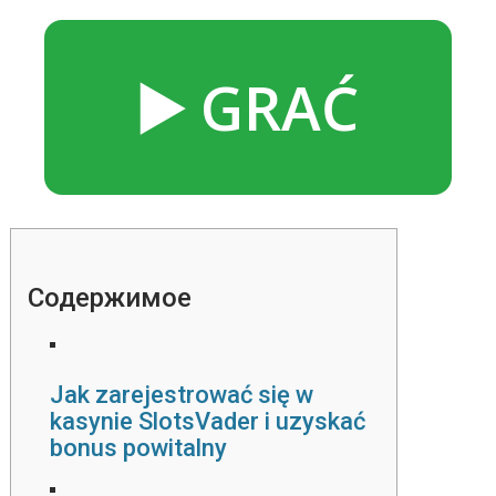
▶️ GRAĆ
Содержимое
Jak zarejestrować się w
kasynie SlotsVader i uzyskać
bonus powitalny