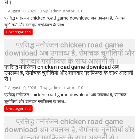
से।
August 10, 2026
wp_administrator
0
प्रसिद्ध मनोरंजन chicken road game download अब उपलब्ध है, रोमांचक
चुनौतियों और शानदार ग्राफिक्स के साथ...
Uncategorized
प्रसिद्ध मनोरंजन chicken road game
download अब उपलब्ध है, रोमांचक चुनौतियों और
शानदार ग्राफिक्स के साथ आसानी से।
प्रसिद्ध मनोरंजन chicken road game download अब
उपलब्ध है, रोमांचक चुनौतियों और शानदार ग्राफिक्स के साथ आसानी
से।
August 10, 2026
wp_administrator
0
प्रसिद्ध मनोरंजन chicken road game download अब उपलब्ध है, रोमांचक
चुनौतियों और शानदार ग्राफिक्स के साथ...
Uncategorized
प्रसिद्ध मनोरंजन chicken road game
download अब उपलब्ध है, रोमांचक चुनौतियों और
शानदार ग्राफिक्स के साथ आसानी से।