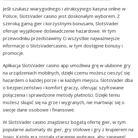
Jeśli szukasz wiarygodnego i atrakcyjnego kasyna online w
Polsce, SlotsVader casino jest doskonałym wyborem. Z
szeroką gamą gier i korzystnymi bonusami, SlotsVader
oferuje wyjątkowe doświadczenie hazardowe. W tym
przewodniku przedstawimy Ci wszystkie najważniejsze
informacje o SlotsVadercasino, w tym dostępne bonusy i
promocje.
Aplikacja SlotsVader casino app umożliwia grę w ulubione gry
na urządzeniach mobilnych, dzięki czemu możesz cieszyć się
hazardem o każdej porze i w każdym miejscu. SlotsVader dba
o bezpieczeństwo i komfort graczy, oferując szyfrowane
połączenia i sprawdzone metody płatności. Dzięki temu
możesz skupić się na grze i wygranych, nie martwiąc się o
swoje dane osobowe i finansowe.
W SlotsVader casino znajdziesz bogatą ofertę gier, w tym
popularne automaty do gier, gry stołowe i gry z krupierem na
żywo. Każda gra została starannie wybrana, aby zapewnić