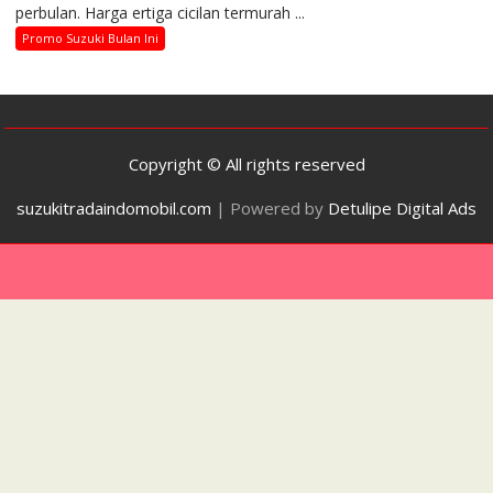
perbulan. Harga ertiga cicilan termurah ...
Promo Suzuki Bulan Ini
Copyright © All rights reserved
suzukitradaindomobil.com
|
Powered by
Detulipe Digital Ads