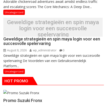
Adorable chickenroad adventures await amidst endless traffic
and escalating scores The Core Mechanics: A Deep Dive...
Uncategorized
Geweldige strategieën en spin maya
login voor een succesvolle
spelervaring
Geweldige strategieën en spin maya login voor een
succesvolle spelervaring
August 8, 2026
wp_administrator
0
Geweldige strategieën en spin maya login voor een succesvolle
spelervaring De Voordelen van een Gebruiksvriendelijk
Platform...
Uncategorized
HOT PROMO
Promo Suzuki Fronx