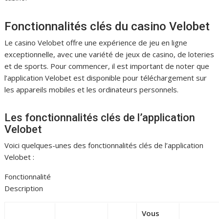
Fonctionnalités clés du casino Velobet
Le casino Velobet offre une expérience de jeu en ligne
exceptionnelle, avec une variété de jeux de casino, de loteries
et de sports. Pour commencer, il est important de noter que
l’application Velobet est disponible pour téléchargement sur
les appareils mobiles et les ordinateurs personnels.
Les fonctionnalités clés de l’application
Velobet
Voici quelques-unes des fonctionnalités clés de l’application
Velobet :
Fonctionnalité
Description
Vous