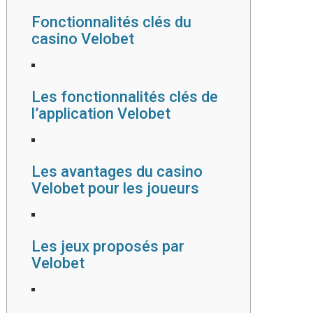
Fonctionnalités clés du
casino Velobet
Les fonctionnalités clés de
l’application Velobet
Les avantages du casino
Velobet pour les joueurs
Les jeux proposés par
Velobet