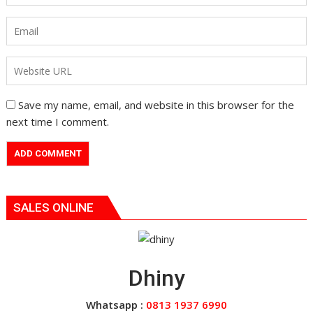
Save my name, email, and website in this browser for the
next time I comment.
SALES ONLINE
Dhiny
Whatsapp :
0813 1937 6990