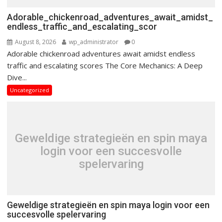
Adorable_chickenroad_adventures_await_amidst_
endless_traffic_and_escalating_scor
August 8, 2026
wp_administrator
0
Adorable chickenroad adventures await amidst endless
traffic and escalating scores The Core Mechanics: A Deep
Dive...
Uncategorized
Geweldige strategieën en spin maya
login voor een succesvolle
spelervaring
Geweldige strategieën en spin maya login voor een
succesvolle spelervaring