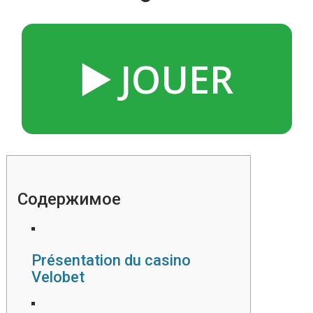
▶️ JOUER
Содержимое
Présentation du casino
Velobet