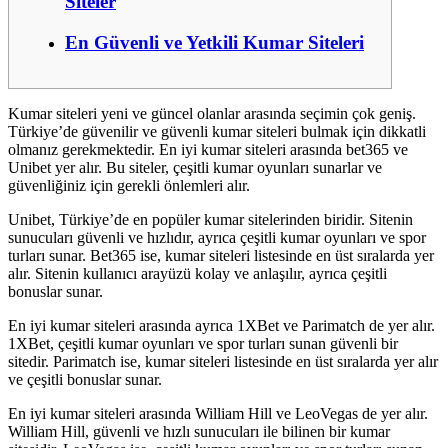
Siteler
En Güvenli ve Yetkili Kumar Siteleri
Kumar siteleri yeni ve güncel olanlar arasında seçimin çok geniş.
Türkiye’de güvenilir ve güvenli kumar siteleri bulmak için dikkatli
olmanız gerekmektedir. En iyi kumar siteleri arasında bet365 ve
Unibet yer alır. Bu siteler, çeşitli kumar oyunları sunarlar ve
güvenliğiniz için gerekli önlemleri alır.
Unibet, Türkiye’de en popüler kumar sitelerinden biridir. Sitenin
sunucuları güvenli ve hızlıdır, ayrıca çeşitli kumar oyunları ve spor
turları sunar. Bet365 ise, kumar siteleri listesinde en üst sıralarda yer
alır. Sitenin kullanıcı arayüzü kolay ve anlaşılır, ayrıca çeşitli
bonuslar sunar.
En iyi kumar siteleri arasında ayrıca 1XBet ve Parimatch de yer alır.
1XBet, çeşitli kumar oyunları ve spor turları sunan güvenli bir
sitedir. Parimatch ise, kumar siteleri listesinde en üst sıralarda yer alır
ve çeşitli bonuslar sunar.
En iyi kumar siteleri arasında William Hill ve LeoVegas de yer alır.
William Hill, güvenli ve hızlı sunucuları ile bilinen bir kumar