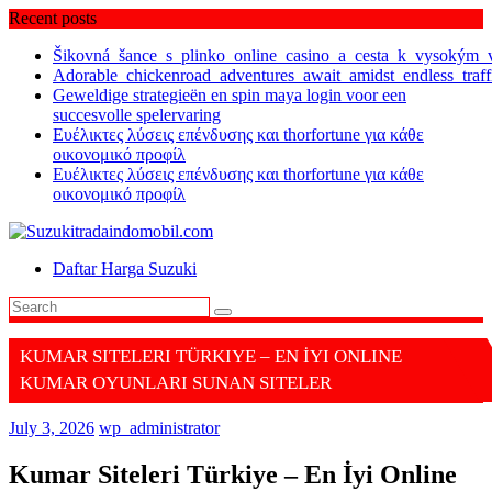
Skip
Recent posts
to
Šikovná_šance_s_plinko_online_casino_a_cesta_k_vysokým_
content
Adorable_chickenroad_adventures_await_amidst_endless_traff
Geweldige strategieën en spin maya login voor een
succesvolle spelervaring
Ευέλικτες λύσεις επένδυσης και thorfortune για κάθε
οικονομικό προφίλ
Ευέλικτες λύσεις επένδυσης και thorfortune για κάθε
οικονομικό προφίλ
Daftar Harga Suzuki
KUMAR SITELERI TÜRKIYE – EN İYI ONLINE
KUMAR OYUNLARI SUNAN SITELER
July 3, 2026
wp_administrator
Kumar Siteleri Türkiye – En İyi Online