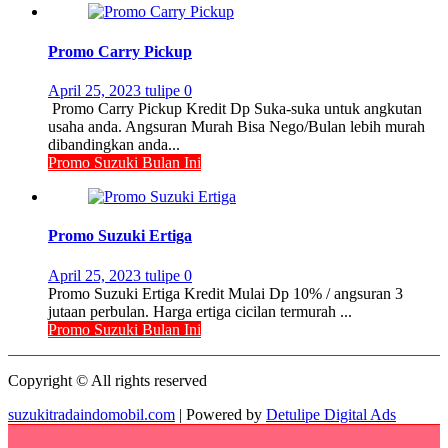
Promo Carry Pickup
April 25, 2023
tulipe
0
Promo Carry Pickup Kredit Dp Suka-suka untuk angkutan
usaha anda. Angsuran Murah Bisa Nego/Bulan lebih murah
dibandingkan anda...
Promo Suzuki Bulan Ini
Promo Suzuki Ertiga
April 25, 2023
tulipe
0
Promo Suzuki Ertiga Kredit Mulai Dp 10% / angsuran 3
jutaan perbulan. Harga ertiga cicilan termurah ...
Promo Suzuki Bulan Ini
Copyright © All rights reserved
suzukitradaindomobil.com
|
Powered by
Detulipe Digital Ads