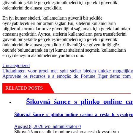
güvenli bir şekilde gerçekleştirebilmeleri için gerekli güvenlik
önlemlerini de alması gereklidir.
En iyi kumar siteleri, kullanıcıların güvenli bir şekilde
oynayabilecekleri bir ortam sağlar. Bu, sitelerin kullanıcıların
bilgilerini korumalarını ve güvenliğini sağlamak için gerekli adımları
atmasını gerektirir. Ayrıca, sitelerin kullanıcıların para transferlerini
güvenli bir şekilde gerçekleştirebilmeleri için gerekli güvenlik
önlemlerini de alması gereklidir. Güvenliği ve güvenilirliği göz
önünde bulundurarak en iyi kumar sitelerini seçmek, kullanıcıların
en iyi deneyim alabilmelerine yardımcı olur.
Uncategorized
Post
Uitdagingen_voor_groei_met_spin_stellar_bieden_unieke_mogelijkhe
Aproveite_os_recursos_e_a_emoção_do_Fortune_Tiger_demo_com_
navigation
RELATED POSTS
Šikovná_šance_s_plinko_online_c
Šikovná_šance_s_plinko_online_casino_a_cesta_k_vysok
August 8, 2026
wp_administrator
0
Šikovná šance s plinko online casino a cesta k vysokým