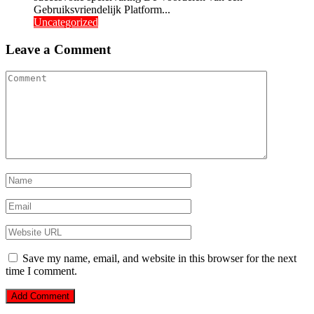
Gebruiksvriendelijk Platform...
Uncategorized
Leave a Comment
Save my name, email, and website in this browser for the next
time I comment.