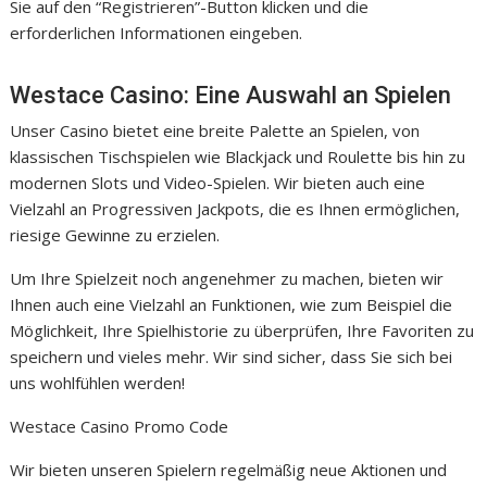
Sie auf den “Registrieren”-Button klicken und die
erforderlichen Informationen eingeben.
Westace Casino: Eine Auswahl an Spielen
Unser Casino bietet eine breite Palette an Spielen, von
klassischen Tischspielen wie Blackjack und Roulette bis hin zu
modernen Slots und Video-Spielen. Wir bieten auch eine
Vielzahl an Progressiven Jackpots, die es Ihnen ermöglichen,
riesige Gewinne zu erzielen.
Um Ihre Spielzeit noch angenehmer zu machen, bieten wir
Ihnen auch eine Vielzahl an Funktionen, wie zum Beispiel die
Möglichkeit, Ihre Spielhistorie zu überprüfen, Ihre Favoriten zu
speichern und vieles mehr. Wir sind sicher, dass Sie sich bei
uns wohlfühlen werden!
Westace Casino Promo Code
Wir bieten unseren Spielern regelmäßig neue Aktionen und