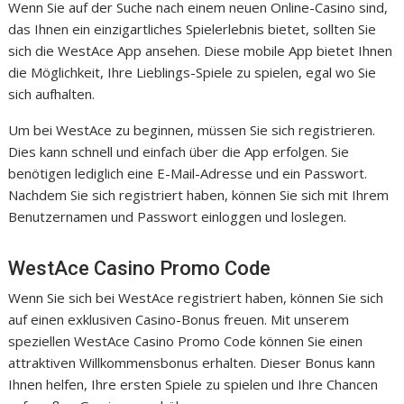
Wenn Sie auf der Suche nach einem neuen Online-Casino sind,
das Ihnen ein einzigartliches Spielerlebnis bietet, sollten Sie
sich die WestAce App ansehen. Diese mobile App bietet Ihnen
die Möglichkeit, Ihre Lieblings-Spiele zu spielen, egal wo Sie
sich aufhalten.
Um bei WestAce zu beginnen, müssen Sie sich registrieren.
Dies kann schnell und einfach über die App erfolgen. Sie
benötigen lediglich eine E-Mail-Adresse und ein Passwort.
Nachdem Sie sich registriert haben, können Sie sich mit Ihrem
Benutzernamen und Passwort einloggen und loslegen.
WestAce Casino Promo Code
Wenn Sie sich bei WestAce registriert haben, können Sie sich
auf einen exklusiven Casino-Bonus freuen. Mit unserem
speziellen WestAce Casino Promo Code können Sie einen
attraktiven Willkommensbonus erhalten. Dieser Bonus kann
Ihnen helfen, Ihre ersten Spiele zu spielen und Ihre Chancen