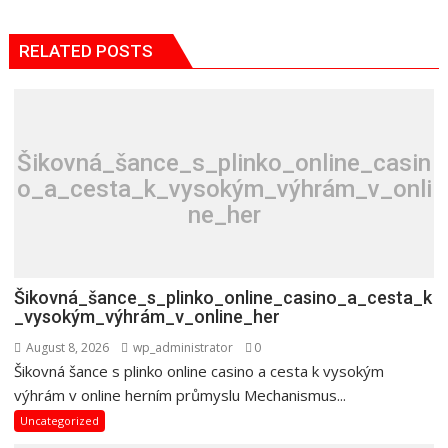
RELATED POSTS
Šikovná_šance_s_plinko_online_casin
o_a_cesta_k_vysokým_výhrám_v_onli
ne_her
Šikovná_šance_s_plinko_online_casino_a_cesta_k
_vysokým_výhrám_v_online_her
August 8, 2026
wp_administrator
0
Šikovná šance s plinko online casino a cesta k vysokým
výhrám v online herním průmyslu Mechanismus...
Uncategorized