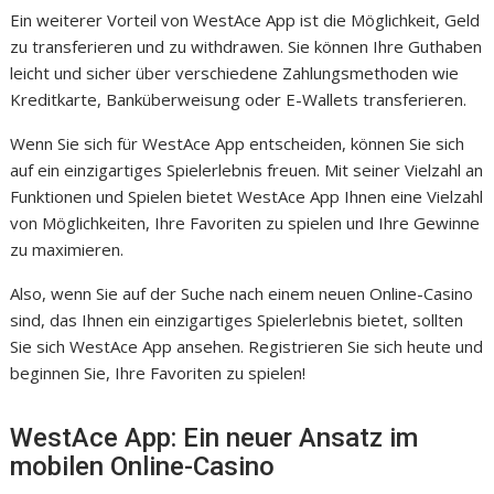
Ein weiterer Vorteil von WestAce App ist die Möglichkeit, Geld
zu transferieren und zu withdrawen. Sie können Ihre Guthaben
leicht und sicher über verschiedene Zahlungsmethoden wie
Kreditkarte, Banküberweisung oder E-Wallets transferieren.
Wenn Sie sich für WestAce App entscheiden, können Sie sich
auf ein einzigartiges Spielerlebnis freuen. Mit seiner Vielzahl an
Funktionen und Spielen bietet WestAce App Ihnen eine Vielzahl
von Möglichkeiten, Ihre Favoriten zu spielen und Ihre Gewinne
zu maximieren.
Also, wenn Sie auf der Suche nach einem neuen Online-Casino
sind, das Ihnen ein einzigartiges Spielerlebnis bietet, sollten
Sie sich WestAce App ansehen. Registrieren Sie sich heute und
beginnen Sie, Ihre Favoriten zu spielen!
WestAce App: Ein neuer Ansatz im
mobilen Online-Casino