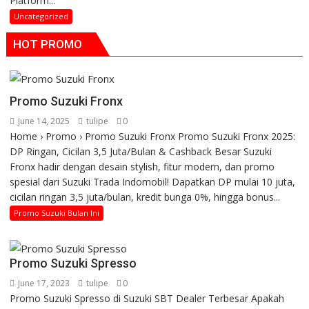
Platform...
Uncategorized
HOT PROMO
Promo Suzuki Fronx
June 14, 2025
tulipe
0
Home › Promo › Promo Suzuki Fronx Promo Suzuki Fronx 2025:
DP Ringan, Cicilan 3,5 Juta/Bulan & Cashback Besar Suzuki
Fronx hadir dengan desain stylish, fitur modern, dan promo
spesial dari Suzuki Trada Indomobil! Dapatkan DP mulai 10 juta,
cicilan ringan 3,5 juta/bulan, kredit bunga 0%, hingga bonus...
Promo Suzuki Bulan Ini
Promo Suzuki Spresso
June 17, 2023
tulipe
0
Promo Suzuki Spresso di Suzuki SBT Dealer Terbesar Apakah