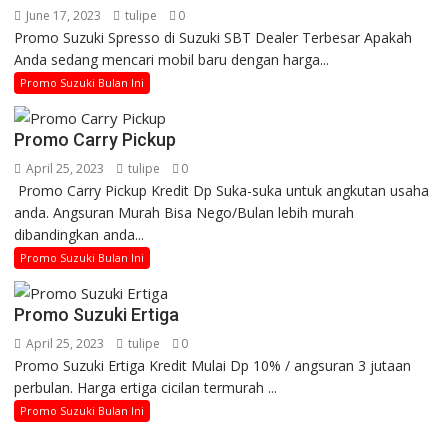
June 17, 2023
tulipe
0
Promo Suzuki Spresso di Suzuki SBT Dealer Terbesar Apakah
Anda sedang mencari mobil baru dengan harga...
Promo Suzuki Bulan Ini
Promo Carry Pickup
April 25, 2023
tulipe
0
Promo Carry Pickup Kredit Dp Suka-suka untuk angkutan usaha
anda. Angsuran Murah Bisa Nego/Bulan lebih murah
dibandingkan anda...
Promo Suzuki Bulan Ini
Promo Suzuki Ertiga
April 25, 2023
tulipe
0
Promo Suzuki Ertiga Kredit Mulai Dp 10% / angsuran 3 jutaan
perbulan. Harga ertiga cicilan termurah ...
Promo Suzuki Bulan Ini