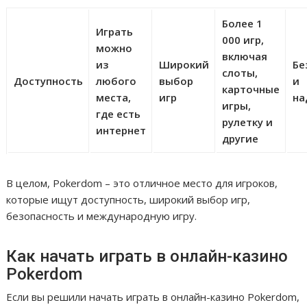
Более 1
Играть
000 игр,
можно
включая
из
Широкий
Бе
слоты,
Доступность
любого
выбор
и
карточные
места,
игр
на
игры,
где есть
рулетку и
интернет
другие
В целом, Pokerdom – это отличное место для игроков,
которые ищут доступность, широкий выбор игр,
безопасность и международную игру.
Как начать играть в онлайн-казино
Pokerdom
Если вы решили начать играть в онлайн-казино Pokerdom,