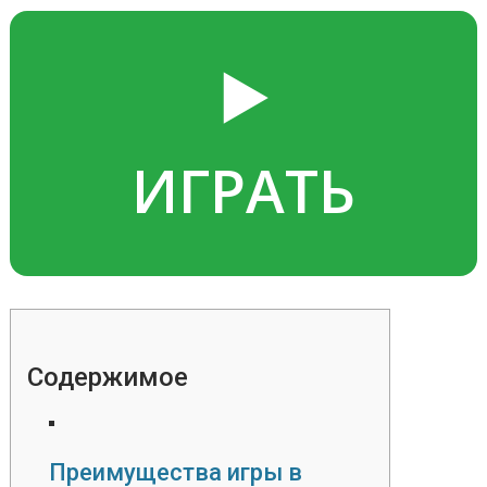
▶️
ИГРАТЬ
Содержимое
Преимущества игры в