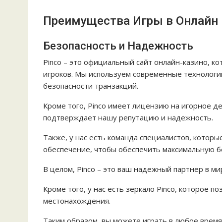
Преимущества Игры в Онлайн 
Безопасность и Надежность
Pinco – это официальный сайт онлайн-казино, 
игроков. Мы используем современные технолог
безопасности транзакций.
Кроме того, Pinco имеет лицензию на игорное д
подтверждает нашу репутацию и надежность.
Также, у нас есть команда специалистов, котор
обеспечение, чтобы обеспечить максимальную бе
В целом, Pinco – это ваш надежный партнер в ми
Кроме того, у нас есть зеркало Pinco, которое п
местонахождения.
Таким образом, вы можете играть в любое время 