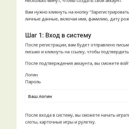
несколько минут, чтобы создать свой аккаунт.
Вам нужно кликнуть на кнопку “Зарегистрировать
личные данные, включая имя, фамилию, дату рож
Шаг 1: Вход в систему
После регистрации, вам будет отправлено пись
письмо и кликнуть на ссылку, чтобы подтвердить 
После подтверждения аккаунта, вы сможете войти
Логин
Пароль
Ваш логин
После входа в систему, вы сможете начать играт
слоты, карточные игры и рулетку.