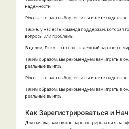
надежности.
Pinco – это ваш выбор, если вы ищете надежное
Также, у нас есть команда поддержки, которая г
вопросы или проблемы.
В целом, Pinco – это ваш надежный партнер в ми
Таким образом, мы рекомендуем вам играть в онл
реальные выигры.
Pinco – это ваш выбор, если вы ищете надежное
Таким образом, мы рекомендуем вам играть в онл
реальные выигры.
Как Зарегистрироваться и Нач
Для начала, вам нужно зарегистрироваться на о