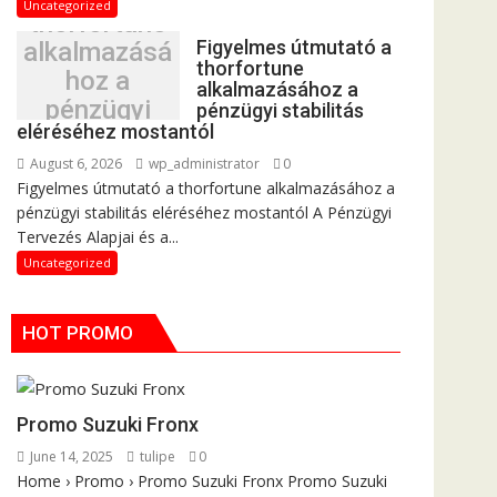
Uncategorized
thorfortune
Figyelmes útmutató a
alkalmazásá
thorfortune
hoz a
alkalmazásához a
pénzügyi
pénzügyi stabilitás
eléréséhez mostantól
stabilitás
eléréséhez
August 6, 2026
wp_administrator
0
Figyelmes útmutató a thorfortune alkalmazásához a
mostantól
pénzügyi stabilitás eléréséhez mostantól A Pénzügyi
Tervezés Alapjai és a...
Uncategorized
HOT PROMO
Promo Suzuki Fronx
June 14, 2025
tulipe
0
Home › Promo › Promo Suzuki Fronx Promo Suzuki