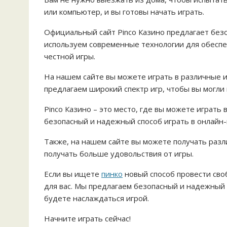
или компьютер, и вы готовы начать играть.
Официальный сайт Pinco Казино предлагает безо
используем современные технологии для обесп
честной игры.
На нашем сайте вы можете играть в различные и
предлагаем широкий спектр игр, чтобы вы могли 
Pinco Казино – это место, где вы можете играть
безопасный и надежный способ играть в онлайн-
Также, на нашем сайте вы можете получать разл
получать больше удовольствия от игры.
Если вы ищете
пинко
новый способ провести сво
для вас. Мы предлагаем безопасный и надежный с
будете наслаждаться игрой.
Начните играть сейчас!