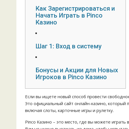
Как Зарегистрироваться и
Начать Играть в Pinco
Казино
Шаг 1: Вход в систему
Бонусы и Акции для Новых
Игроков в Pinco Казино
Если вы ищете новый способ провести свободное 
Это официальный сайт онлайн-казино, который п
включая слоты, карточные игры и рулетку.
Pinco Казино – это место, где вы можете играть 
Вам не нужно выезжать из дома, чтобы испытать