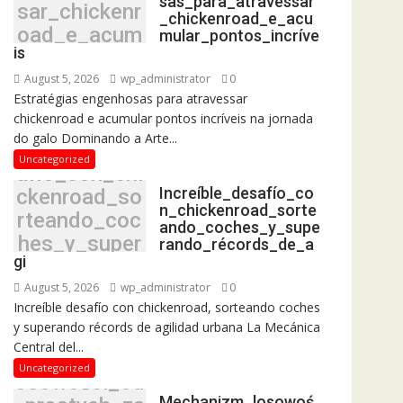
sas_para_atravessar
sar_chickenr
_chickenroad_e_acu
oad_e_acum
mular_pontos_incríve
is
ular_pontos_
incríveis
August 5, 2026
wp_administrator
0
Estratégias engenhosas para atravessar
chickenroad e acumular pontos incríveis na jornada
do galo Dominando a Arte...
Increíble_des
Uncategorized
afío_con_chi
Increíble_desafío_co
ckenroad_so
n_chickenroad_sorte
rteando_coc
ando_coches_y_supe
hes_y_super
rando_récords_de_a
gi
ando_récord
s_de_agi
August 5, 2026
wp_administrator
0
Increíble desafío con chickenroad, sorteando coches
y superando récords de agilidad urbana La Mecánica
Central del...
Mechanizm_l
Uncategorized
osowości_od
Mechanizm_losowoś