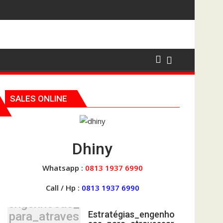
SALES ONLINE
Dhiny
Whatsapp :
0813 1937 6990
Call / Hp :
0813 1937 6990
Estratégias_
engenhosas_
Estratégias_engenho
para_atraves