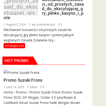
_prostych_za
ci_od_prostych_zasa
sad_do_eksc
d_do_ekscytującej_g
ytującej_gry_
ry_plinko_kasyno_i_p
ote
plinko_kasyn
o_i_pote
August 5, 2026
wp_administrator
0
Mechanizm losowości od prostych zasad do
ekscytującej gry plinko kasyno i potencjalnych
wygranych Zasada Działania Gry...
Uncategorized
HOT PROMO
Promo Suzuki Fronx
June 14, 2025
tulipe
0
Home › Promo › Promo Suzuki Fronx Promo Suzuki
Fronx 2025: DP Ringan, Cicilan 3,5 Juta/Bulan &
Cashback Besar Suzuki Fronx hadir dengan desain