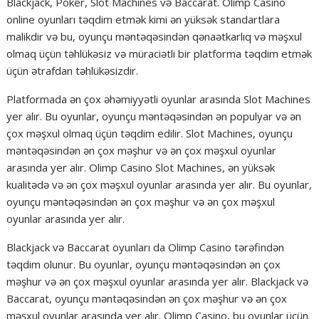
Blackjack, Poker, Slot Machines və Baccarat. Olimp Casino
online oyunları təqdim etmək kimi ən yüksək standartlara
malikdir və bu, oyunçu məntəqəsindən qənaətkarlıq və məşxul
olmaq üçün təhlükəsiz və müraciətli bir platforma təqdim etmək
üçün ətrafdan təhlükəsizdir.
Platformada ən çox əhəmiyyətli oyunlar arasında Slot Machines
yer alır. Bu oyunlar, oyunçu məntəqəsindən ən populyar və ən
çox məşxul olmaq üçün təqdim edilir. Slot Machines, oyunçu
məntəqəsindən ən çox məşhur və ən çox məşxul oyunlar
arasında yer alır. Olimp Casino Slot Machines, ən yüksək
kualitədə və ən çox məşxul oyunlar arasında yer alır. Bu oyunlar,
oyunçu məntəqəsindən ən çox məşhur və ən çox məşxul
oyunlar arasında yer alır.
Blackjack və Baccarat oyunları da Olimp Casino tərəfindən
təqdim olunur. Bu oyunlar, oyunçu məntəqəsindən ən çox
məşhur və ən çox məşxul oyunlar arasında yer alır. Blackjack və
Baccarat, oyunçu məntəqəsindən ən çox məşhur və ən çox
məşxul oyunlar arasında yer alır. Olimp Casino, bu oyunlar üçün