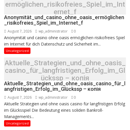
ermöglichen_risikofreies_Spiel_im_Int
ernet_f
Anonymität_und_casino_ohne_oasis_ermöglichen
_risikofreies_Spiel_im_Internet_f
August 7, 2026
wp_administrator
0
Anonymität und casino ohne oasis ermöglichen risikofreies Spiel
im Internet für dich Datenschutz und Sicherheit im...
Uncategorized
Aktuelle_Strategien_und_ohne_oasis_
casino_für_langfristigen_Erfolg_im_Gl
ückssp – копія
Aktuelle_Strategien_und_ohne_oasis_casino_für_l
angfristigen_Erfolg_im_Glückssp – копія
August 7, 2026
wp_administrator
0
Aktuelle Strategien und ohne oasis casino für langfristigen Erfolg
im Glücksspiel Die Bedeutung eines soliden Bankroll-
Managements...
Uncategorized