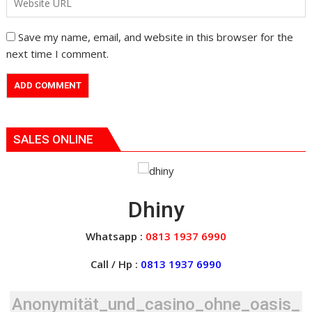
Save my name, email, and website in this browser for the
next time I comment.
SALES ONLINE
Dhiny
Whatsapp :
0813 1937 6990
Call / Hp :
0813 1937 6990
Anonymität_und_casino_ohne_oasis_