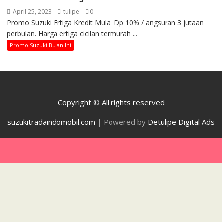
April 25, 2023
tulipe
0
Promo Suzuki Ertiga Kredit Mulai Dp 10% / angsuran 3 jutaan
perbulan. Harga ertiga cicilan termurah ...
Promo Suzuki Bulan Ini
Copyright © All rights reserved
suzukitradaindomobil.com
|
Powered by
Detulipe Digital Ads