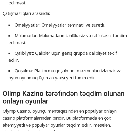
edilməsi.
Çatışmazlıqları arasında:
Əməliyyatlar: Əməliyyatlar təminatlı və sürətli.
Məlumatlar: Məlumatların təhlükəsiz və təhlükəsiz təqdim
edilməsi.
Qalibliyət: Qaliblər üçün geniş qrupda qalibliyət təklif
edilir.
Qoşulma: Platforma qoşulmaq, məzmunları izləmək və
oyun oynamaq üçün ən yaxşı yeri təmin edir.
Olimp Kazino tərəfindən təqdim olunan
onlayn oyunlar
Olymp Casino, oyunçu məntəqəsindən ən populyar onlayn
casino platformalarından biridir. Bu platformada ən çox
əhəmiyyətli və populyar oyunlar təqdim edilir, məsələn,