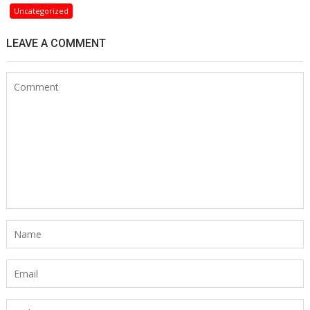
Uncategorized
LEAVE A COMMENT