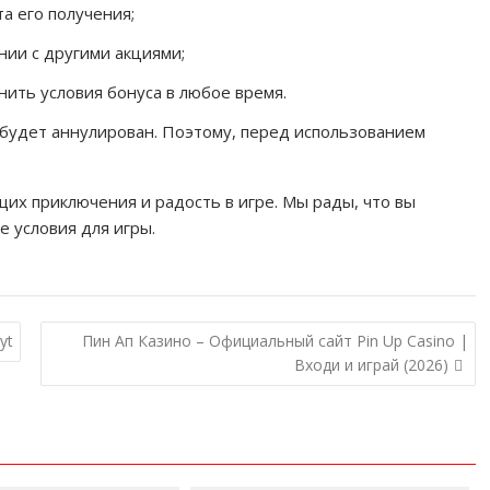
а его получения;
нии с другими акциями;
ить условия бонуса в любое время.
н будет аннулирован. Поэтому, перед использованием
щих приключения и радость в игре. Мы рады, что вы
е условия для игры.
yt
Пин Ап Казино – Официальный сайт Pin Up Casino |
Входи и играй (2026)