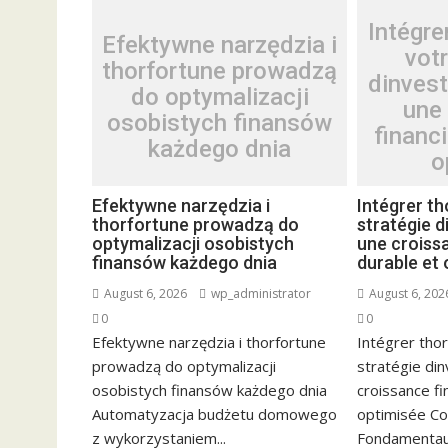
Intégre
Efektywne narzędzia i
votr
thorfortune prowadzą
dinves
do optymalizacji
une
osobistych finansów
financi
każdego dnia
o
Efektywne narzędzia i
Intégrer th
thorfortune prowadzą do
stratégie 
optymalizacji osobistych
une croiss
finansów każdego dnia
durable et
August 6, 2026
wp_administrator
August 6, 202
0
0
Efektywne narzędzia i thorfortune
Intégrer tho
prowadzą do optymalizacji
stratégie di
osobistych finansów każdego dnia
croissance fi
Automatyzacja budżetu domowego
optimisée C
z wykorzystaniem...
Fondamentaux