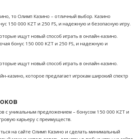
зино, то Олимп Казино – отличный выбор. Казино
ус 150 000 KZT и 250 FS, и надежную и безопасную игру.
которые ищут новый способ играть в онлайн-казино.
чая бонус 150 000 KZT и 250 FS, и надежную и
которые ищут новый способ играть в онлайн-казино.
йн-казино, которое предлагает игрокам широкий спектр
роков
ов с уникальным предложением – бонусом 150 000 KZT и
игровую карьеру с преимуществ.
аться на сайте Олимп Казино и сделать минимальный