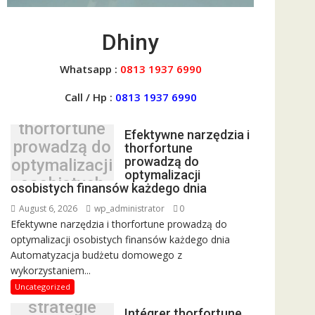
Dhiny
Whatsapp :
0813 1937 6990
Efektywne
Call / Hp :
0813 1937 6990
narzędzia i
thorfortune
Efektywne narzędzia i
prowadzą do
thorfortune
prowadzą do
optymalizacji
optymalizacji
osobistych
osobistych finansów każdego dnia
finansów
August 6, 2026
wp_administrator
0
każdego dnia
Efektywne narzędzia i thorfortune prowadzą do
optymalizacji osobistych finansów każdego dnia
Intégrer
Automatyzacja budżetu domowego z
thorfortune à
wykorzystaniem...
votre
Uncategorized
stratégie
Intégrer thorfortune