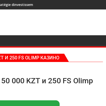
ratégie dinvestissement pour une croissance financière durable 
T И 250 FS OLIMP КАЗИНО
50 000 KZT и 250 FS Olimp