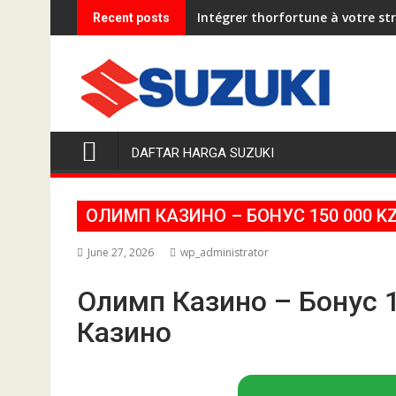
Skip
Intégrer thorfortune à votre st
Recent posts
to
content
DAFTAR HARGA SUZUKI
ОЛИМП КАЗИНО – БОНУС 150 000 KZ
June 27, 2026
wp_administrator
Олимп Казино – Бонус 1
Казино