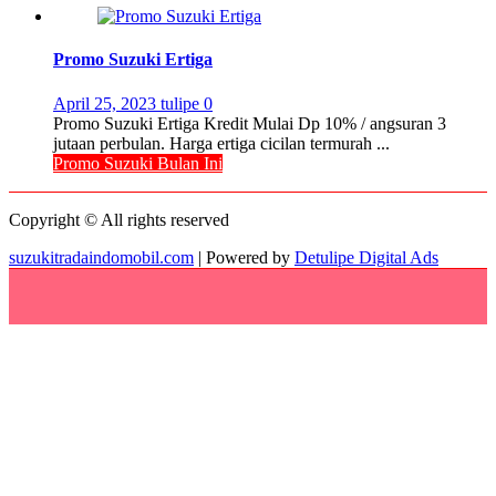
Promo Suzuki Ertiga
April 25, 2023
tulipe
0
Promo Suzuki Ertiga Kredit Mulai Dp 10% / angsuran 3
jutaan perbulan. Harga ertiga cicilan termurah ...
Promo Suzuki Bulan Ini
Copyright © All rights reserved
suzukitradaindomobil.com
|
Powered by
Detulipe Digital Ads