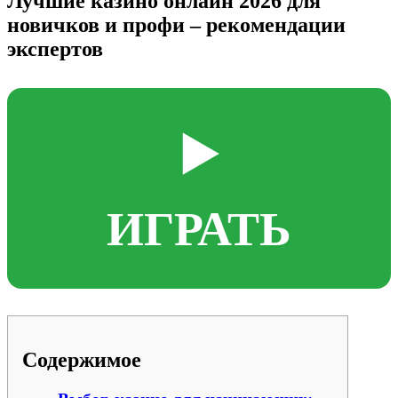
Лучшие казино онлайн 2026 для
новичков и профи – рекомендации
экспертов
▶️
ИГРАТЬ
Содержимое