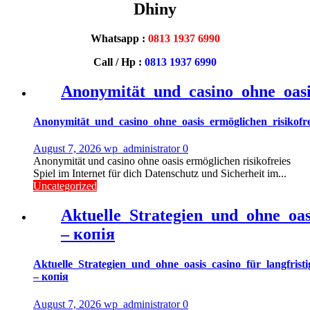
Dhiny
Whatsapp :
0813 1937 6990
Call / Hp :
0813 1937 6990
Anonymität_und_casino_ohne_oasis
Anonymität_und_casino_ohne_oasis_ermöglichen_risikofre
August 7, 2026
wp_administrator
0
Anonymität und casino ohne oasis ermöglichen risikofreies
Spiel im Internet für dich Datenschutz und Sicherheit im...
Uncategorized
Aktuelle_Strategien_und_ohne_oas
– копія
Aktuelle_Strategien_und_ohne_oasis_casino_für_langfrist
– копія
August 7, 2026
wp_administrator
0