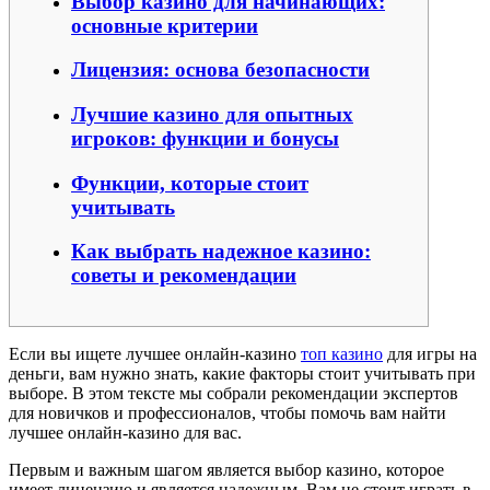
Выбор казино для начинающих:
основные критерии
Лицензия: основа безопасности
Лучшие казино для опытных
игроков: функции и бонусы
Функции, которые стоит
учитывать
Как выбрать надежное казино:
советы и рекомендации
Если вы ищете лучшее онлайн-казино
топ казино
для игры на
деньги, вам нужно знать, какие факторы стоит учитывать при
выборе. В этом тексте мы собрали рекомендации экспертов
для новичков и профессионалов, чтобы помочь вам найти
лучшее онлайн-казино для вас.
Первым и важным шагом является выбор казино, которое
имеет лицензию и является надежным. Вам не стоит играть в