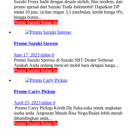
Suzuki Fronx hadir dengan desain stylish, fitur modern, dan
promo spesial dari Suzuki Trada Indomobil! Dapatkan DP
mulai 10 juta, cicilan ringan 3,5 juta/bulan, kredit bunga 0%,
hingga bonus...
Promo Suzuki Bulan Ini
Promo Suzuki Spresso
June 17, 2023
tulipe
0
Promo Suzuki Spresso di Suzuki SBT Dealer Terbesar
Apakah Anda sedang mencari mobil baru dengan harga...
Promo Suzuki Bulan Ini
Promo Carry Pickup
April 25, 2023
tulipe
0
Promo Carry Pickup Kredit Dp Suka-suka untuk angkutan
usaha anda. Angsuran Murah Bisa Nego/Bulan lebih murah
dibandingkan anda...
Promo Suzuki Bulan Ini