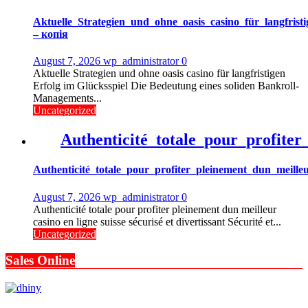
Aktuelle_Strategien_und_ohne_oasis_casino_für_langfrist
– копія
August 7, 2026
wp_administrator
0
Aktuelle Strategien und ohne oasis casino für langfristigen
Erfolg im Glücksspiel Die Bedeutung eines soliden Bankroll-
Managements...
Uncategorized
Authenticité_totale_pour_profiter
Authenticité_totale_pour_profiter_pleinement_dun_meilleu
August 7, 2026
wp_administrator
0
Authenticité totale pour profiter pleinement dun meilleur
casino en ligne suisse sécurisé et divertissant Sécurité et...
Uncategorized
Sales Online