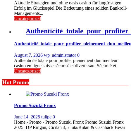
Aktuelle Strategien und ohne oasis casino für langfristigen
Erfolg im Glücksspiel Die Bedeutung eines soliden Bankroll-
Managements...
Uncategorized
Authenticité_totale_pour_profiter
Authenticité_totale_pour_profiter_pleinement_dun_meilleu
August 7, 2026
wp_administrator
0
Authenticité totale pour profiter pleinement dun meilleur
casino en ligne suisse sécurisé et divertissant Sécurité et...
Uncategorized
Hot Promo
Promo Suzuki Fronx
June 14, 2025
tulipe
0
Home › Promo › Promo Suzuki Fronx Promo Suzuki Fronx
2025: DP Ringan, Cicilan 3,5 Juta/Bulan & Cashback Besar