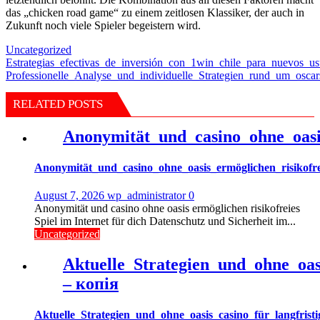
das „chicken road game“ zu einem zeitlosen Klassiker, der auch in
Zukunft noch viele Spieler begeistern wird.
Uncategorized
Post
Estrategias_efectivas_de_inversión_con_1win_chile_para_nuevos_us
Professionelle_Analyse_und_individuelle_Strategien_rund_um_osca
navigation
RELATED POSTS
Anonymität_und_casino_ohne_oasis
Anonymität_und_casino_ohne_oasis_ermöglichen_risikofre
August 7, 2026
wp_administrator
0
Anonymität und casino ohne oasis ermöglichen risikofreies
Spiel im Internet für dich Datenschutz und Sicherheit im...
Uncategorized
Aktuelle_Strategien_und_ohne_oas
– копія
Aktuelle_Strategien_und_ohne_oasis_casino_für_langfrist