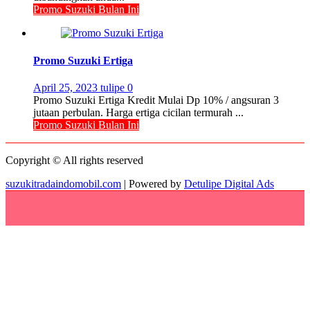
Promo Suzuki Bulan Ini
Promo Suzuki Ertiga
April 25, 2023
tulipe
0
Promo Suzuki Ertiga Kredit Mulai Dp 10% / angsuran 3
jutaan perbulan. Harga ertiga cicilan termurah ...
Promo Suzuki Bulan Ini
Copyright © All rights reserved
suzukitradaindomobil.com
|
Powered by
Detulipe Digital Ads