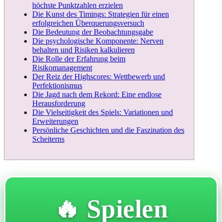
höchste Punktzahlen erzielen
Die Kunst des Timings: Strategien für einen
erfolgreichen Überquerungsversuch
Die Bedeutung der Beobachtungsgabe
Die psychologische Komponente: Nerven
behalten und Risiken kalkulieren
Die Rolle der Erfahrung beim
Risikomanagement
Der Reiz der Highscores: Wettbewerb und
Perfektionismus
Die Jagd nach dem Rekord: Eine endlose
Herausforderung
Die Vielseitigkeit des Spiels: Variationen und
Erweiterungen
Persönliche Geschichten und die Faszination des
Scheiterns
🔥 Spielen