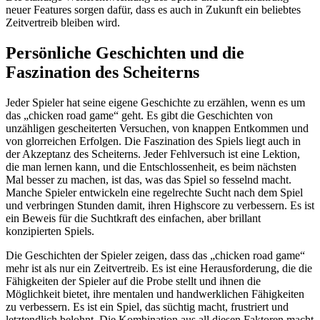
neuer Features sorgen dafür, dass es auch in Zukunft ein beliebtes
Zeitvertreib bleiben wird.
Persönliche Geschichten und die
Faszination des Scheiterns
Jeder Spieler hat seine eigene Geschichte zu erzählen, wenn es um
das „chicken road game“ geht. Es gibt die Geschichten von
unzähligen gescheiterten Versuchen, von knappen Entkommen und
von glorreichen Erfolgen. Die Faszination des Spiels liegt auch in
der Akzeptanz des Scheiterns. Jeder Fehlversuch ist eine Lektion,
die man lernen kann, und die Entschlossenheit, es beim nächsten
Mal besser zu machen, ist das, was das Spiel so fesselnd macht.
Manche Spieler entwickeln eine regelrechte Sucht nach dem Spiel
und verbringen Stunden damit, ihren Highscore zu verbessern. Es ist
ein Beweis für die Suchtkraft des einfachen, aber brillant
konzipierten Spiels.
Die Geschichten der Spieler zeigen, dass das „chicken road game“
mehr ist als nur ein Zeitvertreib. Es ist eine Herausforderung, die die
Fähigkeiten der Spieler auf die Probe stellt und ihnen die
Möglichkeit bietet, ihre mentalen und handwerklichen Fähigkeiten
zu verbessern. Es ist ein Spiel, das süchtig macht, frustriert und
letztendlich belohnt. Die Kombination aus all diesen Faktoren macht