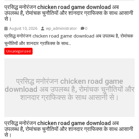
प्रसिद्ध मनोरंजन chicken road game download अब
उपलब्ध है, रोमांचक चुनौतियों और शानदार ग्राफिक्स के साथ आसानी
से।
August 10, 2026
wp_administrator
0
प्रसिद्ध मनोरंजन chicken road game download अब उपलब्ध है, रोमांचक
चुनौतियों और शानदार ग्राफिक्स के साथ...
Uncategorized
प्रसिद्ध मनोरंजन chicken road game
download अब उपलब्ध है, रोमांचक चुनौतियों और
शानदार ग्राफिक्स के साथ आसानी से।
प्रसिद्ध मनोरंजन chicken road game download अब
उपलब्ध है, रोमांचक चुनौतियों और शानदार ग्राफिक्स के साथ आसानी
से।