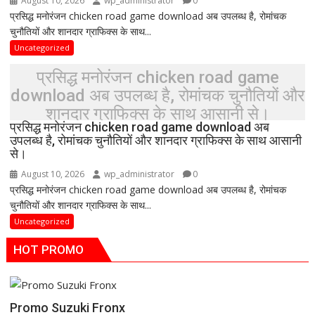
August 10, 2026
wp_administrator
0
प्रसिद्ध मनोरंजन chicken road game download अब उपलब्ध है, रोमांचक
चुनौतियों और शानदार ग्राफिक्स के साथ...
Uncategorized
प्रसिद्ध मनोरंजन chicken road game
download अब उपलब्ध है, रोमांचक चुनौतियों और
शानदार ग्राफिक्स के साथ आसानी से।
प्रसिद्ध मनोरंजन chicken road game download अब
उपलब्ध है, रोमांचक चुनौतियों और शानदार ग्राफिक्स के साथ आसानी
से।
August 10, 2026
wp_administrator
0
प्रसिद्ध मनोरंजन chicken road game download अब उपलब्ध है, रोमांचक
चुनौतियों और शानदार ग्राफिक्स के साथ...
Uncategorized
HOT PROMO
Promo Suzuki Fronx