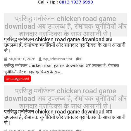
Call / Hp :
0813 1937 6990
प्रसिद्ध मनोरंजन chicken road game
download अब उपलब्ध है, रोमांचक चुनौतियों और
शानदार ग्राफिक्स के साथ आसानी से।
प्रसिद्ध मनोरंजन chicken road game download अब
उपलब्ध है, रोमांचक चुनौतियों और शानदार ग्राफिक्स के साथ आसानी
से।
August 10, 2026
wp_administrator
0
प्रसिद्ध मनोरंजन chicken road game download अब उपलब्ध है, रोमांचक
चुनौतियों और शानदार ग्राफिक्स के साथ...
Uncategorized
प्रसिद्ध मनोरंजन chicken road game
download अब उपलब्ध है, रोमांचक चुनौतियों और
शानदार ग्राफिक्स के साथ आसानी से।
प्रसिद्ध मनोरंजन chicken road game download अब
उपलब्ध है, रोमांचक चुनौतियों और शानदार ग्राफिक्स के साथ आसानी
से।