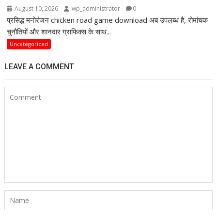
August 10, 2026
wp_administrator
0
प्रसिद्ध मनोरंजन chicken road game download अब उपलब्ध है, रोमांचक
चुनौतियों और शानदार ग्राफिक्स के साथ...
Uncategorized
LEAVE A COMMENT