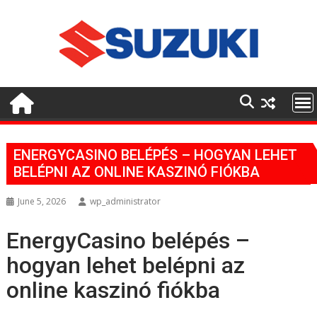
Skip
to
content
ENERGYCASINO BELÉPÉS – HOGYAN LEHET
BELÉPNI AZ ONLINE KASZINÓ FIÓKBA
June 5, 2026
wp_administrator
EnergyCasino belépés –
hogyan lehet belépni az
online kaszinó fiókba