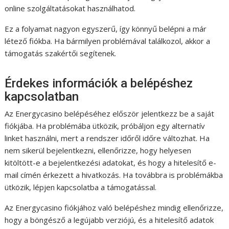
online szolgáltatásokat használhatod.
Ez a folyamat nagyon egyszerű, így könnyű belépni a már
létező fiókba. Ha bármilyen problémával találkozol, akkor a
támogatás szakértői segítenek.
Érdekes információk a belépéshez
kapcsolatban
Az Energycasino belépéséhez először jelentkezz be a saját
fiókjába. Ha problémába ütközik, próbáljon egy alternatív
linket használni, mert a rendszer időről időre változhat. Ha
nem sikerül bejelentkezni, ellenőrizze, hogy helyesen
kitöltött-e a bejelentkezési adatokat, és hogy a hitelesítő e-
mail címén érkezett a hivatkozás. Ha továbbra is problémákba
ütközik, lépjen kapcsolatba a támogatással.
Az Energycasino fiókjához való belépéshez mindig ellenőrizze,
hogy a böngésző a legújabb verziójú, és a hitelesítő adatok