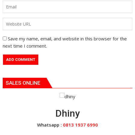
Save my name, email, and website in this browser for the
next time I comment.
SALES ONLINE
Dhiny
Whatsapp :
0813 1937 6990