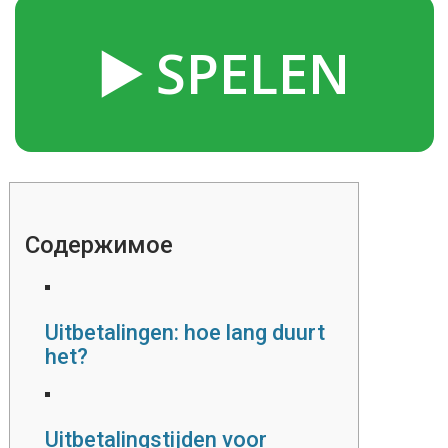
▶️ SPELEN
Содержимое
Uitbetalingen: hoe lang duurt
het?
Uitbetalingstijden voor