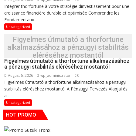
Intégrer thorfortune à votre stratégie dinvestissement pour une
croissance financière durable et optimisée Comprendre les
Fondamentaux...
Uncategorized
Figyelmes útmutató a thorfortune
alkalmazásához a pénzügyi stabilitás
eléréséhez mostantól
Figyelmes útmutató a thorfortune alkalmazásához
a pénzügyi stabilitás eléréséhez mostantól
August 6, 2026
wp_administrator
0
Figyelmes útmutató a thorfortune alkalmazásához a pénzügyi
stabilitás eléréséhez mostantól A Pénzügyi Tervezés Alapjai és
a...
Uncategorized
HOT PROMO