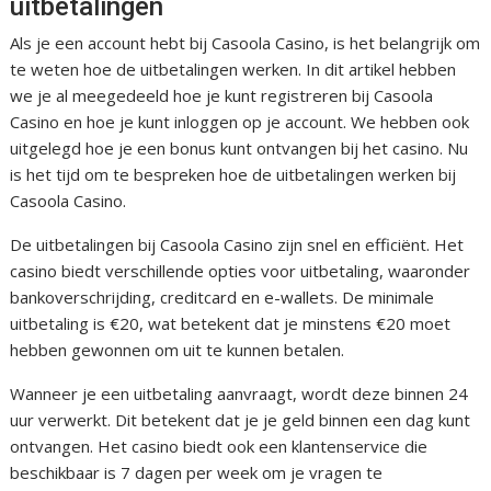
uitbetalingen
Als je een account hebt bij Casoola Casino, is het belangrijk om
te weten hoe de uitbetalingen werken. In dit artikel hebben
we je al meegedeeld hoe je kunt registreren bij Casoola
Casino en hoe je kunt inloggen op je account. We hebben ook
uitgelegd hoe je een bonus kunt ontvangen bij het casino. Nu
is het tijd om te bespreken hoe de uitbetalingen werken bij
Casoola Casino.
De uitbetalingen bij Casoola Casino zijn snel en efficiënt. Het
casino biedt verschillende opties voor uitbetaling, waaronder
bankoverschrijding, creditcard en e-wallets. De minimale
uitbetaling is €20, wat betekent dat je minstens €20 moet
hebben gewonnen om uit te kunnen betalen.
Wanneer je een uitbetaling aanvraagt, wordt deze binnen 24
uur verwerkt. Dit betekent dat je je geld binnen een dag kunt
ontvangen. Het casino biedt ook een klantenservice die
beschikbaar is 7 dagen per week om je vragen te