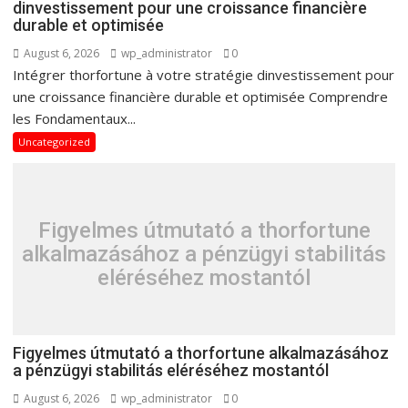
dinvestissement pour une croissance financière
durable et optimisée
August 6, 2026
wp_administrator
0
Intégrer thorfortune à votre stratégie dinvestissement pour
une croissance financière durable et optimisée Comprendre
les Fondamentaux...
Uncategorized
Figyelmes útmutató a thorfortune
alkalmazásához a pénzügyi stabilitás
eléréséhez mostantól
Figyelmes útmutató a thorfortune alkalmazásához
a pénzügyi stabilitás eléréséhez mostantól
August 6, 2026
wp_administrator
0