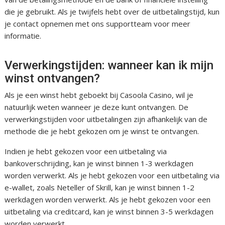
die je gebruikt. Als je twijfels hebt over de uitbetalingstijd, kun
je contact opnemen met ons supportteam voor meer
informatie.
Verwerkingstijden: wanneer kan ik mijn
winst ontvangen?
Als je een winst hebt geboekt bij Casoola Casino, wil je
natuurlijk weten wanneer je deze kunt ontvangen. De
verwerkingstijden voor uitbetalingen zijn afhankelijk van de
methode die je hebt gekozen om je winst te ontvangen.
Indien je hebt gekozen voor een uitbetaling via
bankoverschrijding, kan je winst binnen 1-3 werkdagen
worden verwerkt. Als je hebt gekozen voor een uitbetaling via
e-wallet, zoals Neteller of Skrill, kan je winst binnen 1-2
werkdagen worden verwerkt. Als je hebt gekozen voor een
uitbetaling via creditcard, kan je winst binnen 3-5 werkdagen
worden verwerkt.