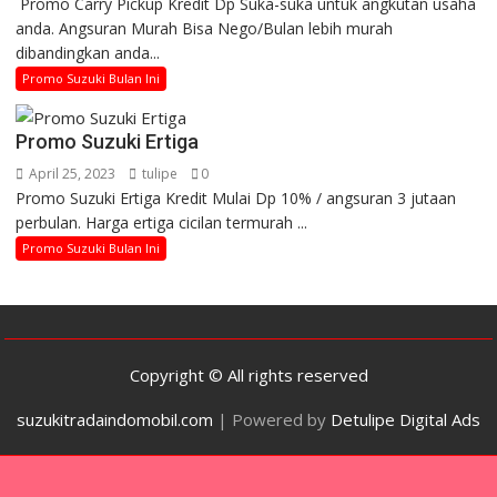
Promo Carry Pickup Kredit Dp Suka-suka untuk angkutan usaha
anda. Angsuran Murah Bisa Nego/Bulan lebih murah
dibandingkan anda...
Promo Suzuki Bulan Ini
Promo Suzuki Ertiga
April 25, 2023
tulipe
0
Promo Suzuki Ertiga Kredit Mulai Dp 10% / angsuran 3 jutaan
perbulan. Harga ertiga cicilan termurah ...
Promo Suzuki Bulan Ini
Copyright © All rights reserved
suzukitradaindomobil.com
|
Powered by
Detulipe Digital Ads