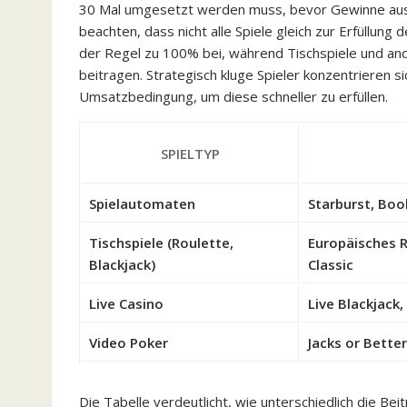
30 Mal umgesetzt werden muss, bevor Gewinne aus 
beachten, dass nicht alle Spiele gleich zur Erfüllun
der Regel zu 100% bei, während Tischspiele und an
beitragen. Strategisch kluge Spieler konzentrieren s
Umsatzbedingung, um diese schneller zu erfüllen.
SPIELTYP
Spielautomaten
Starburst, Boo
Tischspiele (Roulette,
Europäisches R
Blackjack)
Classic
Live Casino
Live Blackjack,
Video Poker
Jacks or Better
Die Tabelle verdeutlicht, wie unterschiedlich die B