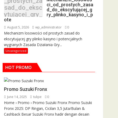
_prostych_za
ci_od_prostych_zasa
sad_do_eksc
d_do_ekscytującej_g
ytującej_gry_
ry_plinko_kasyno_i_p
ote
plinko_kasyn
o_i_pote
August 5, 2026
wp_administrator
0
Mechanizm losowości od prostych zasad do
ekscytującej gry plinko kasyno i potencjalnych
wygranych Zasada Działania Gry...
Uncategorized
HOT PROMO
Promo Suzuki Fronx
June 14, 2025
tulipe
0
Home › Promo › Promo Suzuki Fronx Promo Suzuki
Fronx 2025: DP Ringan, Cicilan 3,5 Juta/Bulan &
Cashback Besar Suzuki Fronx hadir dengan desain