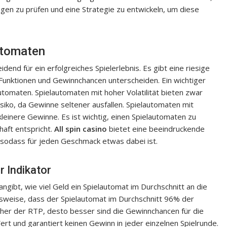
en zu prüfen und eine Strategie zu entwickeln, um diese
utomaten
dend für ein erfolgreiches Spielerlebnis. Es gibt eine riesige
, Funktionen und Gewinnchancen unterscheiden. Ein wichtiger
lautomaten. Spielautomaten mit hoher Volatilität bieten zwar
siko, da Gewinne seltener ausfallen. Spielautomaten mit
kleinere Gewinne. Es ist wichtig, einen Spielautomaten zu
haft entspricht.
All spin casino
bietet eine beeindruckende
 sodass für jeden Geschmack etwas dabei ist.
r Indikator
angibt, wie viel Geld ein Spielautomat im Durchschnitt an die
lsweise, dass der Spielautomat im Durchschnitt 96% der
höher der RTP, desto besser sind die Gewinnchancen für die
 Wert und garantiert keinen Gewinn in jeder einzelnen Spielrunde.