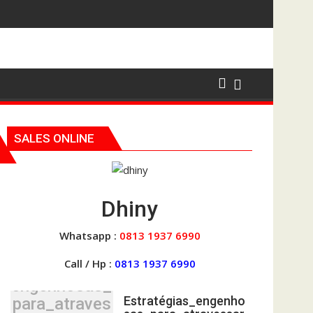
SALES ONLINE
Dhiny
Whatsapp :
0813 1937 6990
Call / Hp :
0813 1937 6990
Estratégias_
engenhosas_
Estratégias_engenho
para_atraves