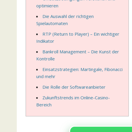
optimieren
Die Auswahl der richtigen
Spielautomaten
RTP (Return to Player) – Ein wichtiger
Indikator
Bankroll Management – Die Kunst der
Kontrolle
Einsatzstrategien: Martingale, Fibonacci
und mehr
Die Rolle der Softwareanbieter
Zukunftstrends im Online-Casino-
Bereich