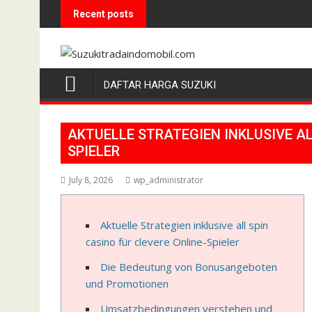
Skip
Recent posts
to
content
DAFTAR HARGA SUZUKI
AKTUELLE STRATEGIEN INKLUSIVE AL
SPIELER
July 8, 2026
wp_administrator
Aktuelle Strategien inklusive all spin
casino für clevere Online-Spieler
Die Bedeutung von Bonusangeboten
und Promotionen
Umsatzbedingungen verstehen und