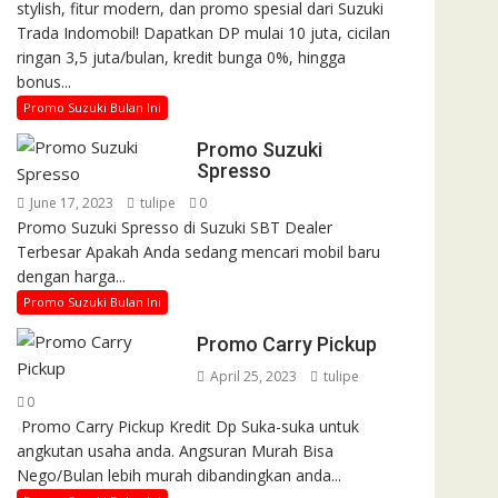
stylish, fitur modern, dan promo spesial dari Suzuki
Trada Indomobil! Dapatkan DP mulai 10 juta, cicilan
ringan 3,5 juta/bulan, kredit bunga 0%, hingga
bonus...
Promo Suzuki Bulan Ini
Promo Suzuki
Spresso
June 17, 2023
tulipe
0
Promo Suzuki Spresso di Suzuki SBT Dealer
Terbesar Apakah Anda sedang mencari mobil baru
dengan harga...
Promo Suzuki Bulan Ini
Promo Carry Pickup
April 25, 2023
tulipe
0
Promo Carry Pickup Kredit Dp Suka-suka untuk
angkutan usaha anda. Angsuran Murah Bisa
Nego/Bulan lebih murah dibandingkan anda...