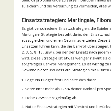
Bankroll pro Spielrunde zu setzen. Darüber hinaus
zu sichern und die Versuchung zu vermeiden, alles w
Einsatzstrategien: Martingale, Fibo
Es gibt verschiedene Einsatzstrategien, die Spiele
Martingale-Strategie besteht darin, den Einsatz na
auszugleichen und einen Gewinn zu erzielen. Diese St
Einsätzen führen kann, die die Bankroll übersteigen. 
2, 3, 5, 8, 13, usw.), bei der der Einsatz nach jed
wird. Diese Strategie ist etwas weniger riskant als 
sorgfältiges Bankroll Management. Es ist wichtig zu 
Gewinne bietet und dass alle Strategien mit Risiken
Lege ein Budget fest und halte dich daran.
Setze nicht mehr als 1-5% deiner Bankroll pro Spie
Hebe Gewinne regelmäßig ab.
Nutze Einsatzstrategien mit Vorsicht und berücksi