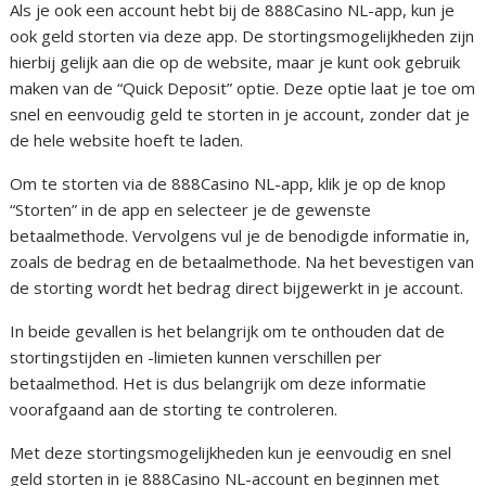
Als je ook een account hebt bij de 888Casino NL-app, kun je
ook geld storten via deze app. De stortingsmogelijkheden zijn
hierbij gelijk aan die op de website, maar je kunt ook gebruik
maken van de “Quick Deposit” optie. Deze optie laat je toe om
snel en eenvoudig geld te storten in je account, zonder dat je
de hele website hoeft te laden.
Om te storten via de 888Casino NL-app, klik je op de knop
“Storten” in de app en selecteer je de gewenste
betaalmethode. Vervolgens vul je de benodigde informatie in,
zoals de bedrag en de betaalmethode. Na het bevestigen van
de storting wordt het bedrag direct bijgewerkt in je account.
In beide gevallen is het belangrijk om te onthouden dat de
stortingstijden en -limieten kunnen verschillen per
betaalmethod. Het is dus belangrijk om deze informatie
voorafgaand aan de storting te controleren.
Met deze stortingsmogelijkheden kun je eenvoudig en snel
geld storten in je 888Casino NL-account en beginnen met