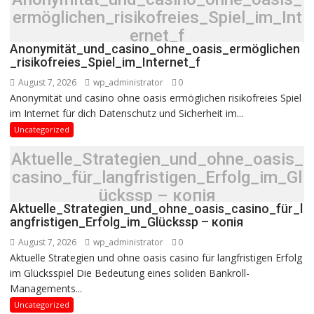
ermöglichen_risikofreies_Spiel_im_Int
ernet_f
Anonymität_und_casino_ohne_oasis_ermöglichen
_risikofreies_Spiel_im_Internet_f
August 7, 2026
wp_administrator
0
Anonymität und casino ohne oasis ermöglichen risikofreies Spiel
im Internet für dich Datenschutz und Sicherheit im...
Uncategorized
Aktuelle_Strategien_und_ohne_oasis_
casino_für_langfristigen_Erfolg_im_Gl
ückssp – копія
Aktuelle_Strategien_und_ohne_oasis_casino_für_l
angfristigen_Erfolg_im_Glückssp – копія
August 7, 2026
wp_administrator
0
Aktuelle Strategien und ohne oasis casino für langfristigen Erfolg
im Glücksspiel Die Bedeutung eines soliden Bankroll-
Managements...
Uncategorized