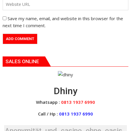
Save my name, email, and website in this browser for the
next time I comment.
SALES ONLINE
Dhiny
Whatsapp :
0813 1937 6990
Call / Hp :
0813 1937 6990
Anonymität_und_casino_ohne_oasis_