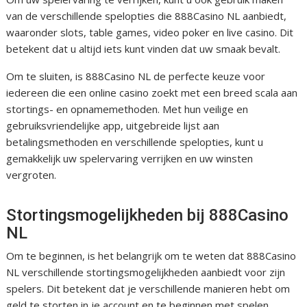
van de verschillende spelopties die 888Casino NL aanbiedt,
waaronder slots, table games, video poker en live casino. Dit
betekent dat u altijd iets kunt vinden dat uw smaak bevalt.
Om te sluiten, is 888Casino NL de perfecte keuze voor
iedereen die een online casino zoekt met een breed scala aan
stortings- en opnamemethoden. Met hun veilige en
gebruiksvriendelijke app, uitgebreide lijst aan
betalingsmethoden en verschillende spelopties, kunt u
gemakkelijk uw spelervaring verrijken en uw winsten
vergroten.
Stortingsmogelijkheden bij 888Casino
NL
Om te beginnen, is het belangrijk om te weten dat 888Casino
NL verschillende stortingsmogelijkheden aanbiedt voor zijn
spelers. Dit betekent dat je verschillende manieren hebt om
geld te storten in je account en te beginnen met spelen.