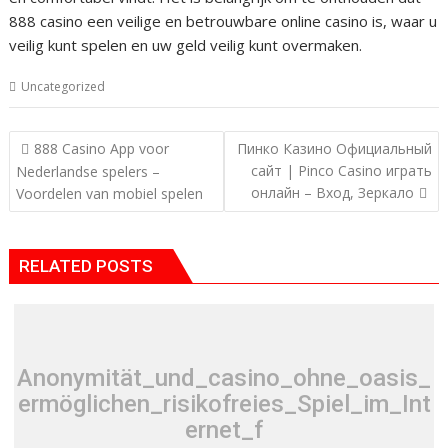
888 casino een veilige en betrouwbare online casino is, waar u
veilig kunt spelen en uw geld veilig kunt overmaken.
Uncategorized
Post
888 Casino App voor
Пинко Казино Официальный
navigation
сайт | Pinco Casino играть
Nederlandse spelers –
онлайн – Вход, Зеркало
Voordelen van mobiel spelen
RELATED POSTS
Anonymität_und_casino_ohne_oasis_
ermöglichen_risikofreies_Spiel_im_Int
ernet_f