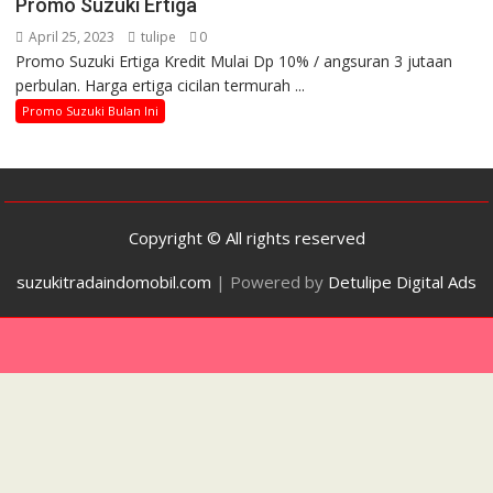
Promo Suzuki Ertiga
April 25, 2023
tulipe
0
Promo Suzuki Ertiga Kredit Mulai Dp 10% / angsuran 3 jutaan
perbulan. Harga ertiga cicilan termurah ...
Promo Suzuki Bulan Ini
Copyright © All rights reserved
suzukitradaindomobil.com
|
Powered by
Detulipe Digital Ads