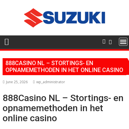
Skip
to
content
888CASINO NL – STORTINGS- EN
OPNAMEMETHODEN IN HET ONLINE CASINO
June 25, 2026
wp_administrator
888Casino NL – Stortings- en
opnamemethoden in het
online casino