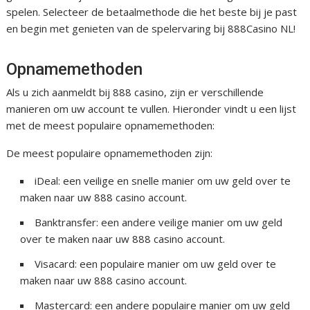
spelen. Selecteer de betaalmethode die het beste bij je past
en begin met genieten van de spelervaring bij 888Casino NL!
Opnamemethoden
Als u zich aanmeldt bij 888 casino, zijn er verschillende
manieren om uw account te vullen. Hieronder vindt u een lijst
met de meest populaire opnamemethoden:
De meest populaire opnamemethoden zijn:
iDeal: een veilige en snelle manier om uw geld over te
maken naar uw 888 casino account.
Banktransfer: een andere veilige manier om uw geld
over te maken naar uw 888 casino account.
Visacard: een populaire manier om uw geld over te
maken naar uw 888 casino account.
Mastercard: een andere populaire manier om uw geld