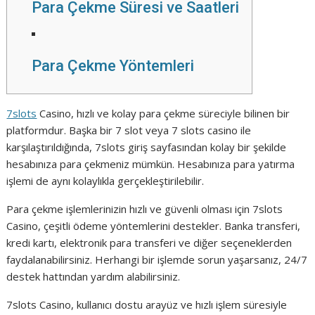
Para Çekme Süresi ve Saatleri
Para Çekme Yöntemleri
7slots
Casino, hızlı ve kolay para çekme süreciyle bilinen bir
platformdur. Başka bir 7 slot veya 7 slots casino ile
karşılaştırıldığında, 7slots giriş sayfasından kolay bir şekilde
hesabınıza para çekmeniz mümkün. Hesabınıza para yatırma
işlemi de aynı kolaylıkla gerçekleştirilebilir.
Para çekme işlemlerinizin hızlı ve güvenli olması için 7slots
Casino, çeşitli ödeme yöntemlerini destekler. Banka transferi,
kredi kartı, elektronik para transferi ve diğer seçeneklerden
faydalanabilirsiniz. Herhangi bir işlemde sorun yaşarsanız, 24/7
destek hattından yardım alabilirsiniz.
7slots Casino, kullanıcı dostu arayüz ve hızlı işlem süresiyle