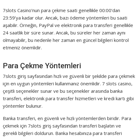
7slots Casino’nun para çekme saati genellikle 00:00’dan
23:59’ya kadar olur. Ancak, bazı ödeme yöntemleri bu saati
aşabilir. Örneğin, PayPal ve elektronik para transferi genellikle
24 saatlik bir süre sunar. Ancak, bu süreler her zaman aynı
olmayabilir, bu nedenle her zaman en güncel bilgileri kontrol
etmeniz önemlidir.
Para Çekme Yöntemleri
7slots giriş sayfasından hızlı ve güvenli bir şekilde para çekmek
için en uygun yöntemleri kullanmanız önemlidir. 7 slots casino,
çeşitli seçenekler sunar ve bu seçenekler arasında banka
transferi, elektronik para transfer hizmetleri ve kredi kartı gibi
yöntemler bulunur.
Banka transferi, en güvenli ve hızlı yöntemlerden biridir. Para
çekmek için 7slots giriş sayfasından transferi başlatın ve
gerekli bilgileri doldurun. Banka hesabınıza para transferi