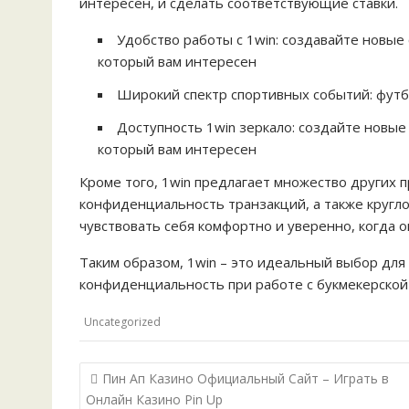
интересен, и сделать соответствующие ставки.
Удобство работы с 1win: создавайте новые
который вам интересен
Широкий спектр спортивных событий: футбо
Доступность 1win зеркало: создайте новые
который вам интересен
Кроме того, 1win предлагает множество других 
конфиденциальность транзакций, а также кругло
чувствовать себя комфортно и уверенно, когда о
Таким образом, 1win – это идеальный выбор для 
конфиденциальность при работе с букмекерской к
Uncategorized
Post
Пин Ап Казино Официальный Сайт – Играть в
navigation
Онлайн Казино Pin Up