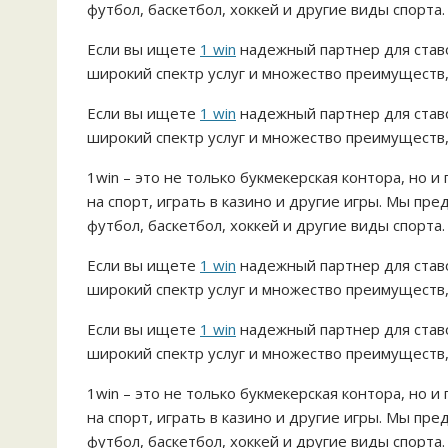
футбол, баскетбол, хоккей и другие виды спорта.
Если вы ищете
1 win
надежный партнер для ставо
широкий спектр услуг и множество преимуществ,
Если вы ищете
1 win
надежный партнер для ставо
широкий спектр услуг и множество преимуществ,
1win – это не только букмекерская контора, но и
на спорт, играть в казино и другие игры. Мы пре
футбол, баскетбол, хоккей и другие виды спорта.
Если вы ищете
1 win
надежный партнер для ставо
широкий спектр услуг и множество преимуществ,
Если вы ищете
1 win
надежный партнер для ставо
широкий спектр услуг и множество преимуществ,
1win – это не только букмекерская контора, но и
на спорт, играть в казино и другие игры. Мы пре
футбол, баскетбол, хоккей и другие виды спорта.