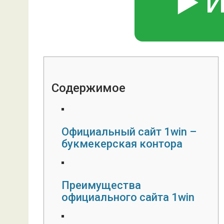
▶️ 
Содержимое
Официальный сайт 1win –
букмекерская контора
Преимущества
официального сайта 1win