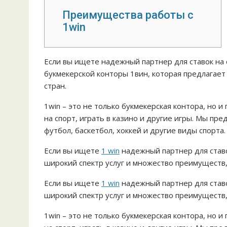
Преимущества работы с
1win
Если вы ищете надежный партнер для ставок на 
букмекерской конторы 1вин, которая предлагает 
стран.
1win – это не только букмекерская контора, но и
на спорт, играть в казино и другие игры. Мы пре
футбол, баскетбол, хоккей и другие виды спорта.
Если вы ищете
1 win
надежный партнер для ставо
широкий спектр услуг и множество преимуществ,
Если вы ищете
1 win
надежный партнер для ставо
широкий спектр услуг и множество преимуществ,
1win – это не только букмекерская контора, но и