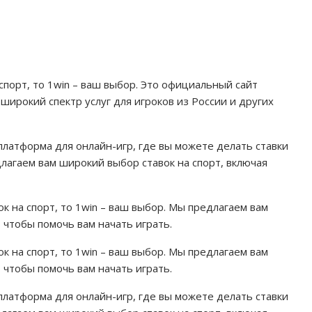
спорт, то 1win – ваш выбор. Это официальный сайт
широкий спектр услуг для игроков из России и других
 платформа для онлайн-игр, где вы можете делать ставки
длагаем вам широкий выбор ставок на спорт, включая
к на спорт, то 1win – ваш выбор. Мы предлагаем вам
 чтобы помочь вам начать играть.
к на спорт, то 1win – ваш выбор. Мы предлагаем вам
 чтобы помочь вам начать играть.
 платформа для онлайн-игр, где вы можете делать ставки