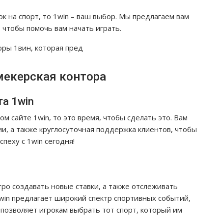
к на спорт, то 1win – ваш выбор. Мы предлагаем вам
 чтобы помочь вам начать играть.
оры 1вин, которая пред
мекерская контора
а 1win
 сайте 1win, то это время, чтобы сделать это. Вам
и, а также круглосуточная поддержка клиентов, чтобы
спеху с 1win сегодня!
тро создавать новые ставки, а также отслеживать
1win предлагает широкий спектр спортивных событий,
о позволяет игрокам выбрать тот спорт, который им