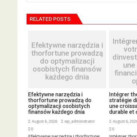
RELATED POSTS
Intégre
Efektywne narzędzia i
votr
thorfortune prowadzą
dinves
do optymalizacji
une
osobistych finansów
financi
każdego dnia
o
Efektywne narzędzia i
Intégrer th
thorfortune prowadzą do
stratégie 
optymalizacji osobistych
une croiss
finansów każdego dnia
durable et
August 6, 2026
wp_administrator
August 6, 202
0
0
Efektywne narzędzia i thorfortune
Intégrer tho