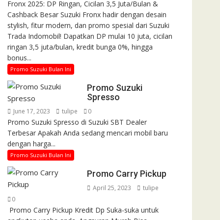
Fronx 2025: DP Ringan, Cicilan 3,5 Juta/Bulan &
Cashback Besar Suzuki Fronx hadir dengan desain
stylish, fitur modern, dan promo spesial dari Suzuki
Trada Indomobil! Dapatkan DP mulai 10 juta, cicilan
ringan 3,5 juta/bulan, kredit bunga 0%, hingga
bonus...
Promo Suzuki Bulan Ini
Promo Suzuki
Spresso
June 17, 2023
tulipe
0
Promo Suzuki Spresso di Suzuki SBT Dealer
Terbesar Apakah Anda sedang mencari mobil baru
dengan harga...
Promo Suzuki Bulan Ini
Promo Carry Pickup
April 25, 2023
tulipe
0
Promo Carry Pickup Kredit Dp Suka-suka untuk