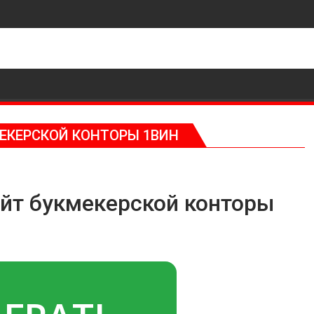
ЕКЕРСКОЙ КОНТОРЫ 1ВИН
йт букмекерской конторы