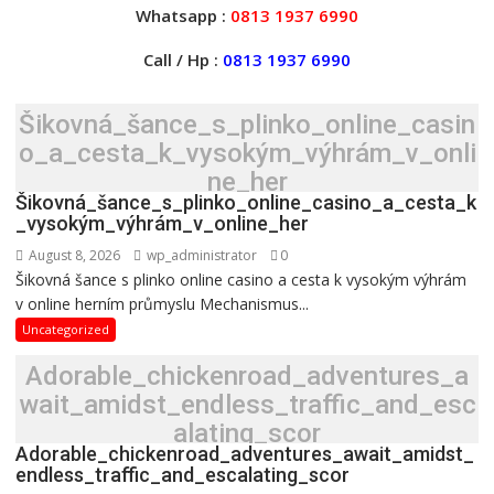
Whatsapp :
0813 1937 6990
Call / Hp :
0813 1937 6990
Šikovná_šance_s_plinko_online_casin
o_a_cesta_k_vysokým_výhrám_v_onli
ne_her
Šikovná_šance_s_plinko_online_casino_a_cesta_k
_vysokým_výhrám_v_online_her
August 8, 2026
wp_administrator
0
Šikovná šance s plinko online casino a cesta k vysokým výhrám
v online herním průmyslu Mechanismus...
Uncategorized
Adorable_chickenroad_adventures_a
wait_amidst_endless_traffic_and_esc
alating_scor
Adorable_chickenroad_adventures_await_amidst_
endless_traffic_and_escalating_scor